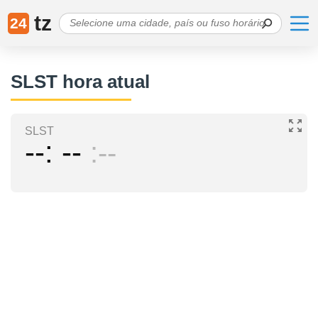
tz
24
SLST hora atual
SLST
--
--
--