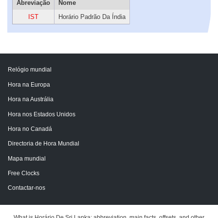
Abreviação
Nome
IST
Horário Padrão Da Índia
Relógio mundial
Hora na Europa
Hora na Austrália
Hora nos Estados Unidos
Hora no Canadá
Directoria de Hora Mundial
Mapa mundial
Free Clocks
Contactar-nos
What is Horário De Sri Lanka: abbreviation, main facts, offsets, and other