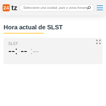
tz
24
Hora actual de SLST
SLST
--
--
--