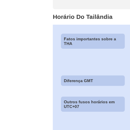
Horário Do Tailândia
Fatos importantes sobre a
THA
Diferença GMT
Outros fusos horários em
UTC+07