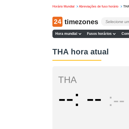
Horário Mundial
Abreviações de fuso horário
TH
24
timezones
Hora mundial
Fusos horários
Conv
THA hora atual
THA
--
--
--