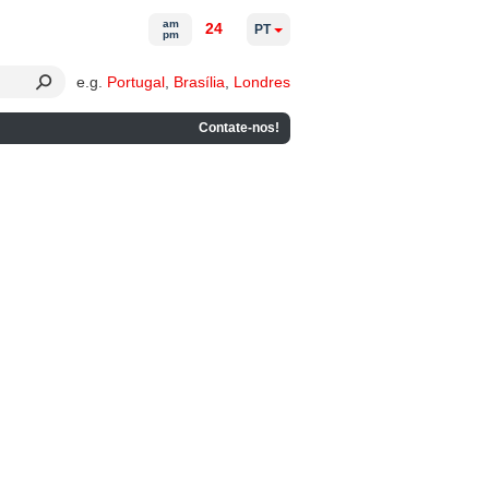
am
24
PT
pm
e.g.
Portugal
,
Brasília
,
Londres
Contate-nos!