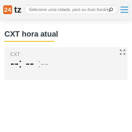
tz
24
CXT hora atual
CXT
--
--
--