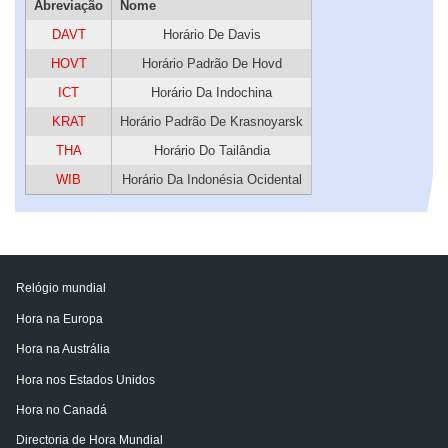
Abreviação
Nome
DAVT
Horário De Davis
HOVT
Horário Padrão De Hovd
ICT
Horário Da Indochina
KRAT
Horário Padrão De Krasnoyarsk
THA
Horário Do Tailândia
WIB
Horário Da Indonésia Ocidental
Relógio mundial
Hora na Europa
Hora na Austrália
Hora nos Estados Unidos
Hora no Canadá
Directoria de Hora Mundial