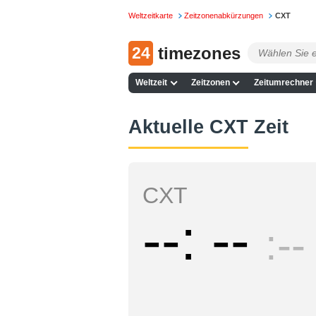
Weltzeitkarte
Zeitzonenabkürzungen
CXT
24
timezones
Weltzeit
Zeitzonen
Zeitumrechner
Aktuelle CXT Zeit
CXT
--
--
--