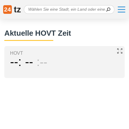
tz
24
Aktuelle HOVT Zeit
HOVT
--
--
--