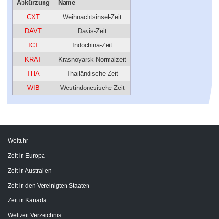
Abkürzung
Name
CXT
Weihnachtsinsel-Zeit
DAVT
Davis-Zeit
ICT
Indochina-Zeit
KRAT
Krasnoyarsk-Normalzeit
THA
Thailändische Zeit
WIB
Westindonesische Zeit
Weltuhr
Zeit in Europa
Zeit in Australien
Zeit in den Vereinigten Staaten
Zeit in Kanada
Weltzeit Verzeichnis