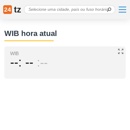
tz
24
WIB hora atual
WIB
--
--
--