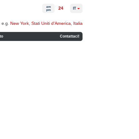
am
24
IT
pm
e.g.
New York
,
Stati Uniti d'America
,
Italia
to
Contattaci!