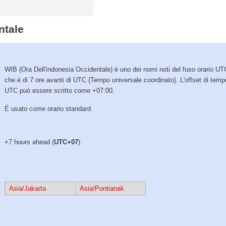
ntale
WIB (Ora Dell'indonesia Occidentale) è uno dei nomi noti del fuso orario U
che è di 7 ore avanti di UTC (Tempo universale coordinato). L'offset di tem
UTC può essere scritto come +07:00.
È usato come orario standard.
+7 hours ahead (
UTC+07
)
Asia/Jakarta
Asia/Pontianak