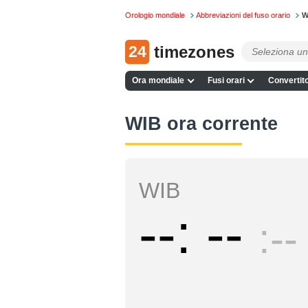
Orologio mondiale
Abbreviazioni del fuso orario
W
24
timezones
Ora mondiale
Fusi orari
Convertito
WIB ora corrente
WIB
--
--
--