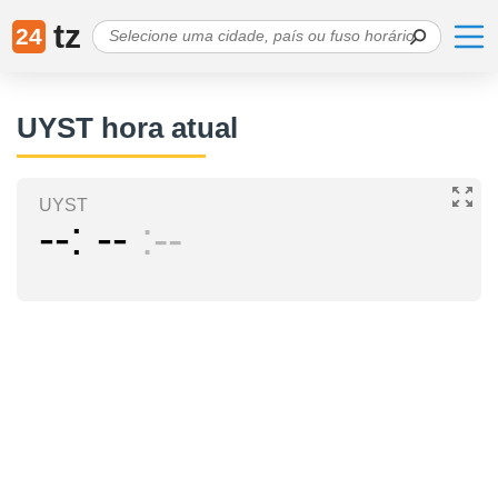
tz
24
UYST hora atual
UYST
--
--
--