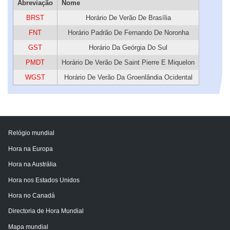
Abreviação
Nome
BRST
Horário De Verão De Brasília
FNT
Horário Padrão De Fernando De Noronha
GST
Horário Da Geórgia Do Sul
PMDT
Horário De Verão De Saint Pierre E Miquelon
WGST
Horário De Verão Da Groenlândia Ocidental
Relógio mundial
Hora na Europa
Hora na Austrália
Hora nos Estados Unidos
Hora no Canadá
Directoria de Hora Mundial
Mapa mundial