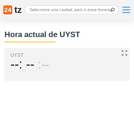
tz
24
Hora actual de UYST
UYST
--
--
--