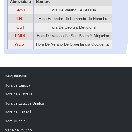
Abreviatura
Nombre
BRST
Hora De Verano De Brasilia
FNT
Hora Estándar De Fernando De Noronha
GST
Hora De Georgia Meridional
PMDT
Hora De Verano De San Pedro Y Miquelón
WGST
Hora De Verano De Groenlandia Occidental
Reloj mundial
Hora de Europa
Hora de Australia
Hora de Estados Unidos
Hora de Canadá
Hora Mundial
Mapa del mundo