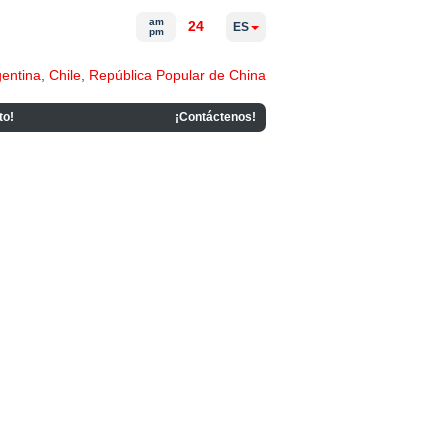
am
24
ES
pm
gentina
,
Chile
,
República Popular de China
to!
¡Contáctenos!