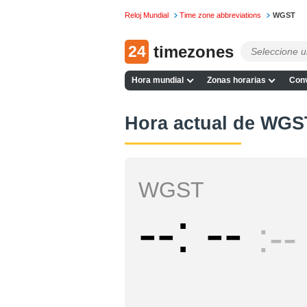
Reloj Mundial
Time zone abbreviations
WGST
24
timezones
Hora mundial
Zonas horarias
Conv
Hora actual de WGS
WGST
--
--
--