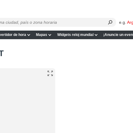
e.g.
Ar
ertidor de hora
Mapas
Widgets reloj mundial
¡Anuncie un even
T