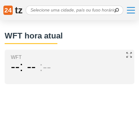
tz
24
WFT hora atual
WFT
--
--
--