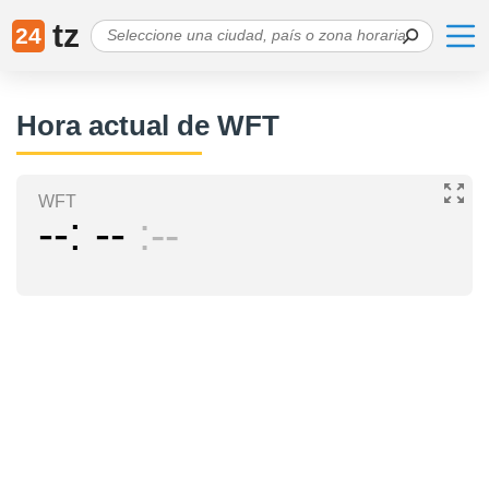
tz
24
Hora actual de WFT
WFT
--
--
--