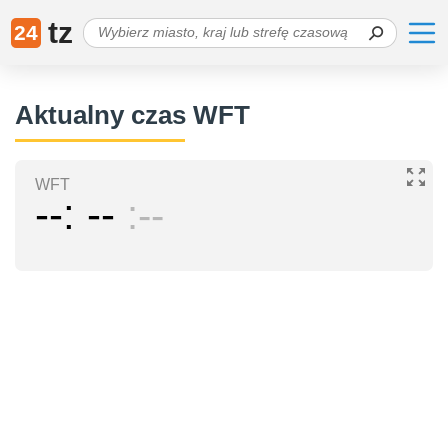
tz
24
Aktualny czas WFT
WFT
--
--
--