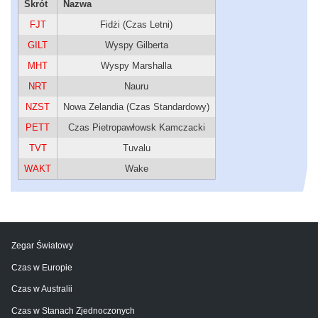
Skrót
Nazwa
FJT
Fidżi (Czas Letni)
GILT
Wyspy Gilberta
MHT
Wyspy Marshalla
NRT
Nauru
NZST
Nowa Zelandia (Czas Standardowy)
PETT
Czas Pietropawłowsk Kamczacki
TVT
Tuvalu
WAKT
Wake
Zegar Światowy
Czas w Europie
Czas w Australii
Czas w Stanach Zjednoczonych