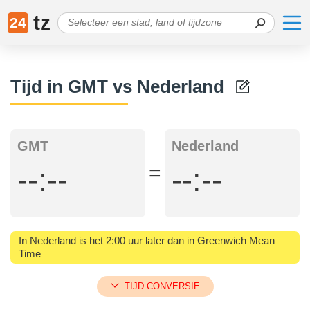
tz
24
Tijd in GMT vs Nederland
GMT
Nederland
=
--:--
--:--
In Nederland is het 2:00 uur later dan in Greenwich Mean
Time
TIJD CONVERSIE