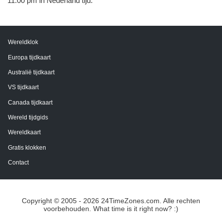
11:00 pm in Nederland tijd.
Wereldklok
Europa tijdkaart
Australië tijdkaart
VS tijdkaart
Canada tijdkaart
Wereld tijdgids
Wereldkaart
Gratis klokken
Contact
Copyright © 2005 - 2026 24TimeZones.com.
Alle rechten
voorbehouden. What time is it right now? :)