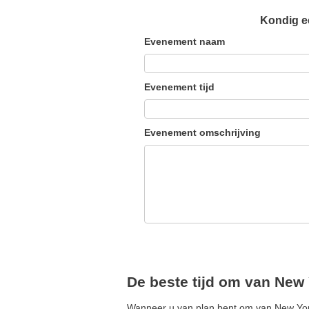
Kondig ee
Evenement naam
Evenement tijd
Evenement omschrijving
De beste tijd om van New 
Wanneer u van plan bent om van New York