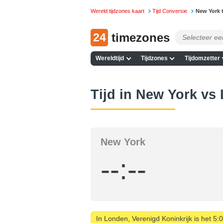
Wereld tijdzones kaart
Tijd Conversie
New York 
24
timezones
Wereldtijd
Tijdzones
Tijdomzetter
Tijd in New York vs
New York
--:--
In Londen, Verenigd Koninkrijk is het 5: