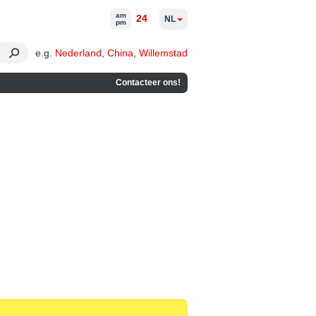
am
24
NL
pm
e.g.
Nederland
,
China
,
Willemstad
Contacteer ons!