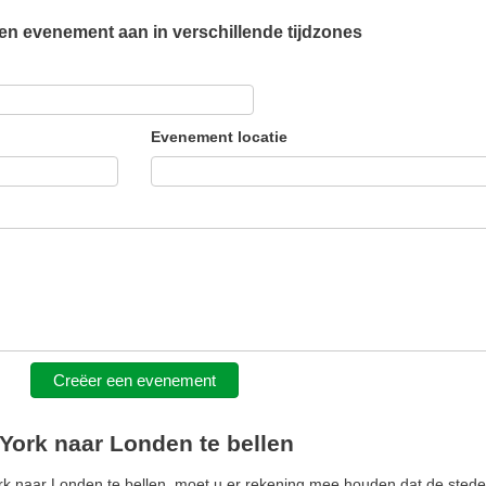
n evenement aan in verschillende tijdzones
Evenement locatie
Creëer een evenement
York naar Londen te bellen
 naar Londen te bellen, moet u er rekening mee houden dat de steden