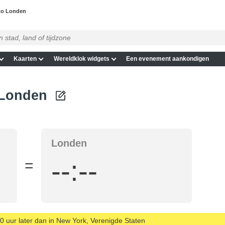
to Londen
Kaarten
Wereldklok widgets
Een evenement aankondigen
 Londen
Londen
--:--
=
00 uur later dan in New York, Verenigde Staten