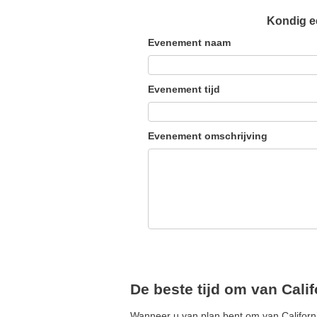
Kondig ee
Evenement naam
Evenement tijd
Evenement omschrijving
De beste tijd om van Calif
Wanneer u van plan bent om van Californië