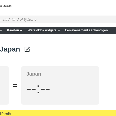
 to Japan
Kaarten
Wereldklok widgets
Een evenement aankondigen
s Japan
Japan
--:--
=
ifornië