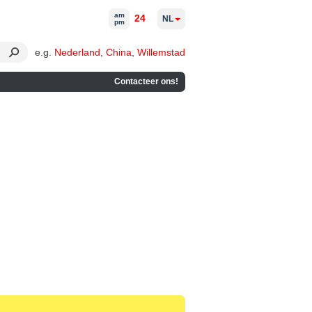
am
24
NL
pm
e.g.
Nederland
,
China
,
Willemstad
Contacteer ons!