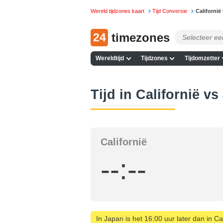
Wereld tijdzones kaart
Tijd Conversie
Californië
24
timezones
Wereldtijd
Tijdzones
Tijdomzetter
Tijd in Californië v
Californië
--:--
In Japan is het 16:00 uur later dan in Cal