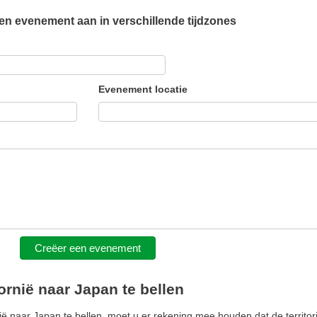
n evenement aan in verschillende tijdzones
Evenement locatie
Creëer een evenement
ornië naar Japan te bellen
 naar Japan te bellen, moet u er rekening mee houden dat de territori