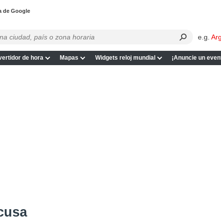
a de Google
e.g.
Ar
ertidor de hora
Mapas
Widgets reloj mundial
¡Anuncie un even
cusa