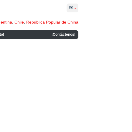
ES
gentina
,
Chile
,
República Popular de China
to!
¡Contáctenos!