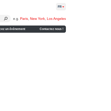
FR
e.g.
Paris
,
New York
,
Los Angeles
cez un évènement
Contactez nous !