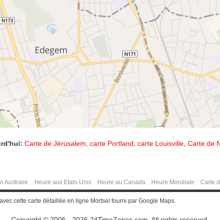
rd'hui:
Carte de Jérusalem
,
carte Portland
,
carte Louisville
,
Carte de N
n Australie
Heure aux Etats-Unis
Heure au Canada
Heure Mondiale
Carte 
vec cette carte détaillée en ligne Mortsel fourni par Google Maps.
Copyright © 2005 - 2026 24TimeZones.com.
All rights reserved.