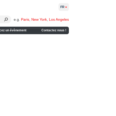
FR
e.g.
Paris
,
New York
,
Los Angeles
cez un évènement
Contactez nous !