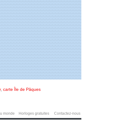
y
,
carte Île de Pâques
du monde
Horloges gratuites
Contactez-nous