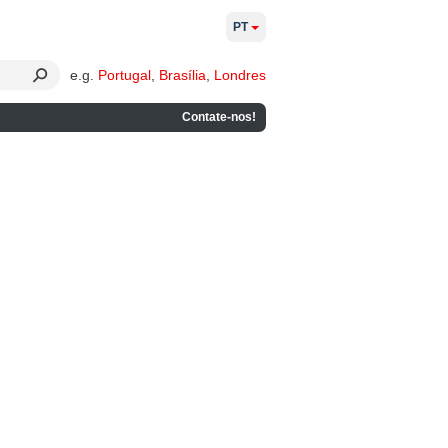
PT
e.g.
Portugal
,
Brasília
,
Londres
Contate-nos!