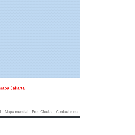
mapa Jakarta
l
Mapa mundial
Free Clocks
Contactar-nos