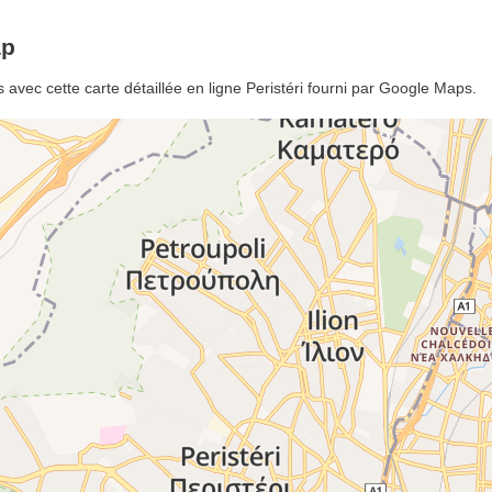
ap
 avec cette carte détaillée en ligne Peristéri fourni par Google Maps.