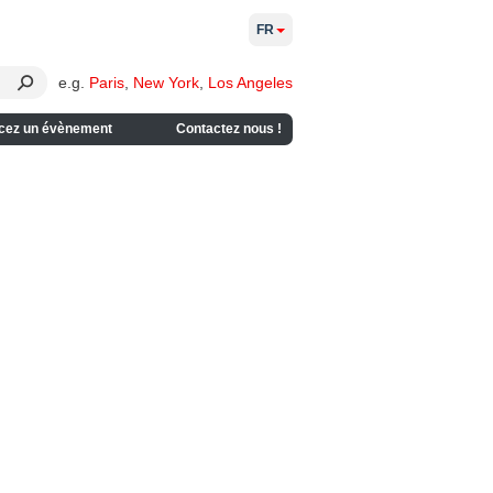
FR
e.g.
Paris
,
New York
,
Los Angeles
cez un évènement
Contactez nous !