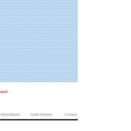
kaart
Wereldkaart
Gratis klokken
Contact