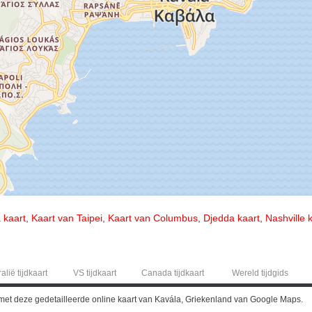
 kaart
,
Kaart van Taipei
,
Kaart van Columbus
,
Djedda kaart
,
Nashville 
alië tijdkaart
VS tijdkaart
Canada tijdkaart
Wereld tijdgids
met deze gedetailleerde online kaart van Kavála, Griekenland van Google Maps.