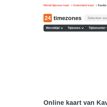
Wereld tijdzones kaart
Griekenland kaart
Kavála
24
timezones
Wereldtijd
Tijdzones
Tijdomzetter
Online kaart van Kav