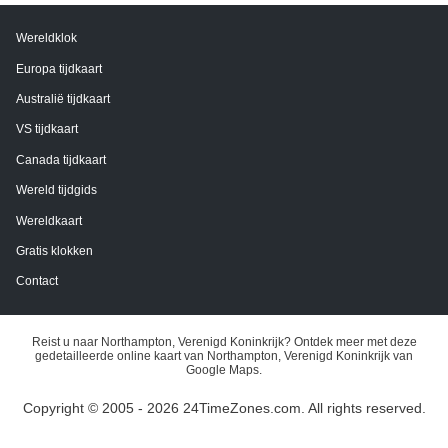
Wereldklok
Europa tijdkaart
Australië tijdkaart
VS tijdkaart
Canada tijdkaart
Wereld tijdgids
Wereldkaart
Gratis klokken
Contact
Reist u naar Northampton, Verenigd Koninkrijk? Ontdek meer met deze
gedetailleerde online kaart van Northampton, Verenigd Koninkrijk van
Google Maps.
Copyright © 2005 - 2026 24TimeZones.com.
All rights reserved.