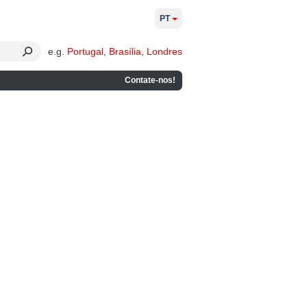
PT
e.g.
Portugal
,
Brasília
,
Londres
Contate-nos!