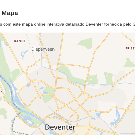
e Mapa
is com este mapa online interativa detalhado Deventer fornecida pelo