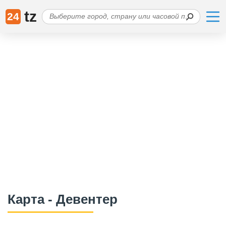
tz
24
Карта - Девентер