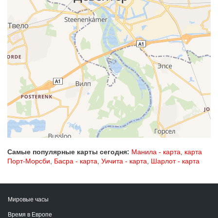
Самые популярные карты сегодня:
Манила - карта
,
карта
Порт-Морсби
,
Басра - карта
,
Уичита - карта
,
Шарлот - карта
Мировые часы
Время в Европе