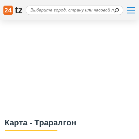
tz
24
Карта - Траралгон