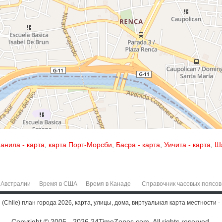
анила - карта
,
карта Порт-Морсби
,
Басра - карта
,
Уичита - карта
,
Ша
 Австралии
Время в США
Время в Канаде
Справочник часовых поясов
(Chile) план города 2026, карта, улицы, дома, виртуальная карта местности - 
Copyright © 2005 - 2026 24TimeZones.com.
All rights reserved.