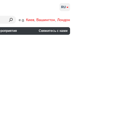
RU
e.g.
Киев
,
Вашингтон
,
Лондон
ероприятия
Свяжитесь с нами