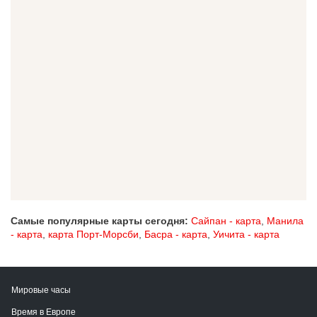
Самые популярные карты сегодня:
Сайпан - карта
,
Манила
- карта
,
карта Порт-Морсби
,
Басра - карта
,
Уичита - карта
Мировые часы
Время в Европе