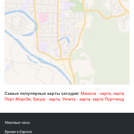
Самые популярные карты сегодня:
Манила - карта
,
карта
Порт-Морсби
,
Басра - карта
,
Уичита - карта
,
карта Портленд
Мировые часы
Время в Европе