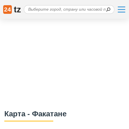
tz
24
Карта - Факатане