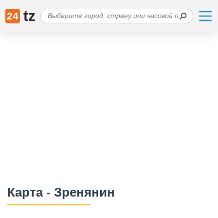
tz
24
Карта - Зренянин