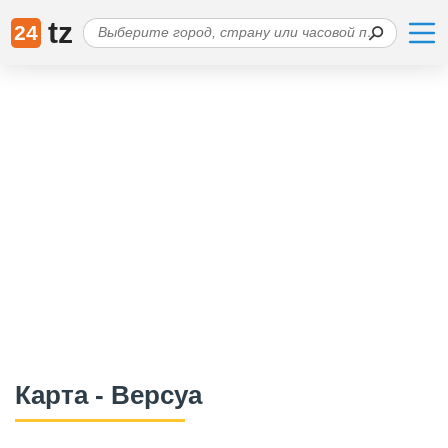
tz
24
Карта - Версуа