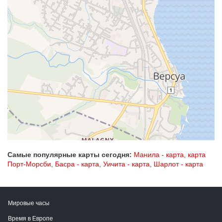
Самые популярные карты сегодня:
Манила - карта
,
карта
Порт-Морсби
,
Басра - карта
,
Уичита - карта
,
Шарлот - карта
Мировые часы
Время в Европе