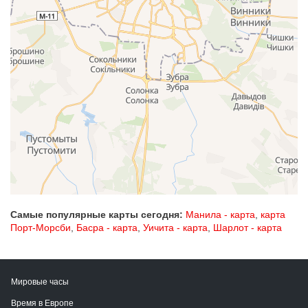
Самые популярные карты сегодня:
Манила - карта
,
карта
Порт-Морсби
,
Басра - карта
,
Уичита - карта
,
Шарлот - карта
Мировые часы
Время в Европе