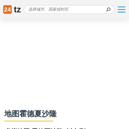
tz
24
地图霍德夏沙隆