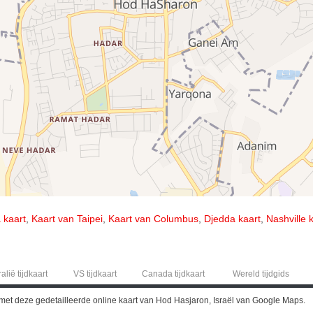
 kaart
,
Kaart van Taipei
,
Kaart van Columbus
,
Djedda kaart
,
Nashville 
alië tijdkaart
VS tijdkaart
Canada tijdkaart
Wereld tijdgids
met deze gedetailleerde online kaart van Hod Hasjaron, Israël van Google Maps.