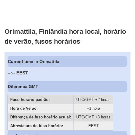
Orimattila, Finlândia hora local, horário
de verão, fusos horários
Current time in Orimattila
--:--
EEST
Diferença GMT
Fuso horário padrão:
UTC/GMT +2 horas
Hora de Verão:
+1 hora
Diferença de fuso horário actual:
UTC/GMT +3 horas
Abreviatura do fuso horário:
EEST