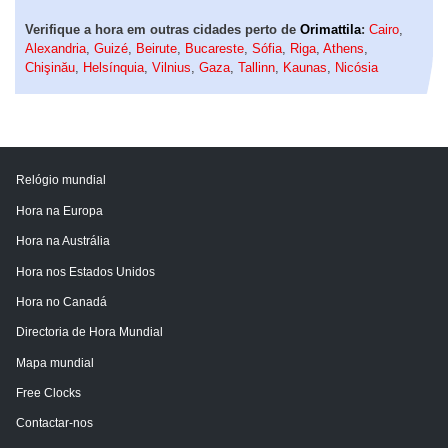
Verifique a hora em outras cidades perto de
Orimattila
:
Cairo
,
Alexandria
,
Guizé
,
Beirute
,
Bucareste
,
Sófia
,
Riga
,
Athens
,
Chişinău
,
Helsínquia
,
Vilnius
,
Gaza
,
Tallinn
,
Kaunas
,
Nicósia
Relógio mundial
Hora na Europa
Hora na Austrália
Hora nos Estados Unidos
Hora no Canadá
Directoria de Hora Mundial
Mapa mundial
Free Clocks
Contactar-nos