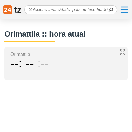
tz
24
Orimattila :: hora atual
Orimattila
--
--
--