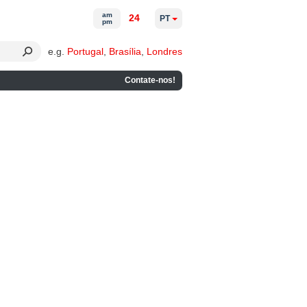
am
24
PT
pm
e.g.
Portugal
,
Brasília
,
Londres
Contate-nos!