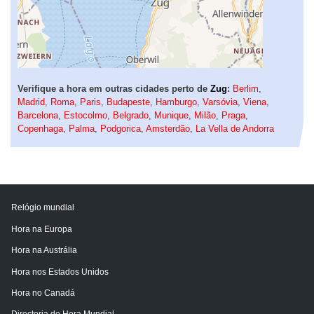
Verifique a hora em outras cidades perto de
Zug
:
Berlim
,
Madrid
,
Roma
,
Paris
,
Budapeste
,
Hamburgo
,
Varsóvia
,
Viena
,
Barcelona
,
Estocolmo
,
Belgrado
,
Munique
,
Milão
,
Praga
,
Copenhaga
,
Palma
,
Podgorica
,
Amsterdão
,
La Vella de Andorra
Relógio mundial
Hora na Europa
Hora na Austrália
Hora nos Estados Unidos
Hora no Canadá