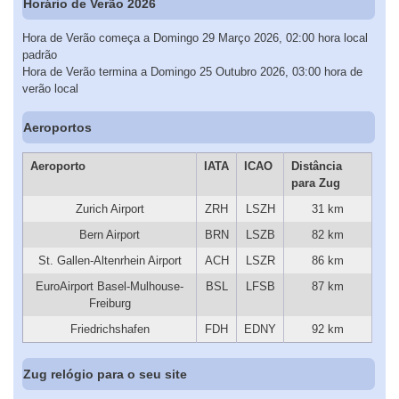
Horário de Verão 2026
Hora de Verão começa a Domingo 29 Março 2026, 02:00 hora local
padrão
Hora de Verão termina a Domingo 25 Outubro 2026, 03:00 hora de
verão local
Aeroportos
Aeroporto
IATA
ICAO
Distância
para Zug
Zurich Airport
ZRH
LSZH
31 km
Bern Airport
BRN
LSZB
82 km
St. Gallen-Altenrhein Airport
ACH
LSZR
86 km
EuroAirport Basel-Mulhouse-
BSL
LFSB
87 km
Freiburg
Friedrichshafen
FDH
EDNY
92 km
Zug relógio para o seu site