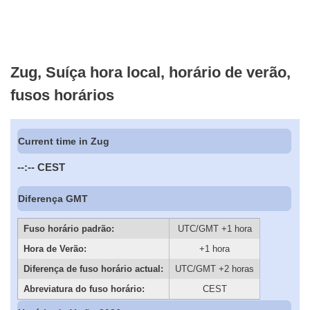
Zug, Suíça hora local, horário de verão,
fusos horários
Current time in Zug
--:--
CEST
Diferença GMT
Fuso horário padrão:
UTC/GMT +1 hora
Hora de Verão:
+1 hora
Diferença de fuso horário actual:
UTC/GMT +2 horas
Abreviatura do fuso horário:
CEST