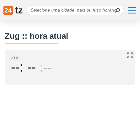
tz
24
Zug :: hora atual
Zug
--
--
--