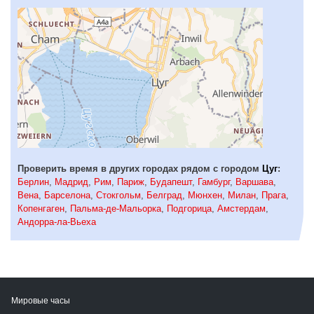
Проверить время в других городах рядом с городом
Цуг
:
Берлин
,
Мадрид
,
Рим
,
Париж
,
Будапешт
,
Гамбург
,
Варшава
,
Вена
,
Барселона
,
Стокгольм
,
Белград
,
Мюнхен
,
Милан
,
Прага
,
Копенгаген
,
Пальма-де-Мальорка
,
Подгорица
,
Амстердам
,
Андорра-ла-Вьеха
Мировые часы