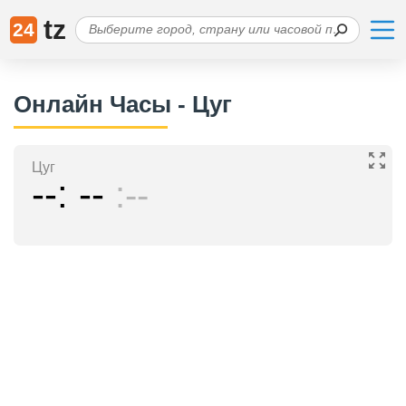
tz
24
Онлайн Часы - Цуг
Цуг
--
--
--