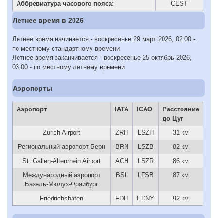
Аббревиатура часового пояса:
CEST
Летнее время в 2026
Летнее время начинается - воскресенье 29 март 2026, 02:00 -
по местному стандартному времени
Летнее время заканчивается - воскресенье 25 октябрь 2026,
03:00 - по местному летнему времени
Аэропорты
Аэропорт
IATA
ICAO
Расстояние
до Цуг
Zurich Airport
ZRH
LSZH
31 км
Региональный аэропорт Берн
BRN
LSZB
82 км
St. Gallen-Altenrhein Airport
ACH
LSZR
86 км
Международный аэропорт
BSL
LFSB
87 км
Базель-Мюлуз-Фрайбург
Friedrichshafen
FDH
EDNY
92 км