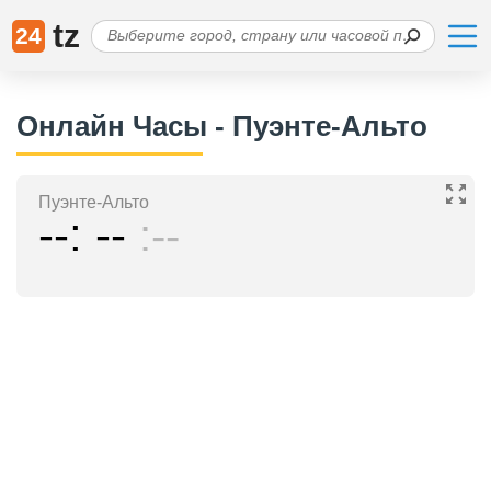
tz
24
Онлайн Часы - Пуэнте-Альто
Пуэнте-Альто
--
--
--