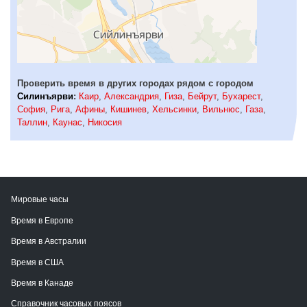
Проверить время в других городах рядом с городом
Силинъярви
:
Каир
,
Александрия
,
Гиза
,
Бейрут
,
Бухарест
,
София
,
Рига
,
Афины
,
Кишинев
,
Хельсинки
,
Вильнюс
,
Газа
,
Таллин
,
Каунас
,
Никосия
Мировые часы
Время в Европе
Время в Австралии
Время в США
Время в Канаде
Справочник часовых поясов