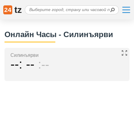
tz
24
Онлайн Часы - Силинъярви
Силинъярви
--
--
--