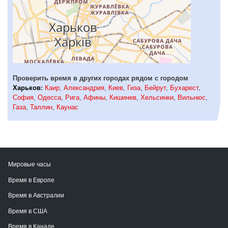
Проверить время в других городах рядом с городом
Харьков
:
Каир
,
Александрия
,
Киев
,
Гиза
,
Бейрут
,
Бухарест
,
София
,
Одесса
,
Рига
,
Афины
,
Кишинев
,
Хельсинки
,
Вильнюс
,
Газа
,
Таллин
,
Каунас
Мировые часы
Время в Европе
Время в Австралии
Время в США
Время в Канаде