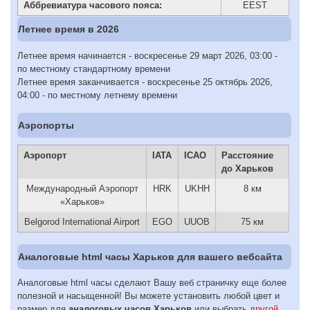
Аббревиатура часового пояса:
EEST
Летнее время в 2026
Летнее время начинается - воскресенье 29 март 2026, 03:00 -
по местному стандартному времени
Летнее время заканчивается - воскресенье 25 октябрь 2026,
04:00 - по местному летнему времени
Аэропорты
Аэропорт
IATA
ICAO
Расстояние
до Харьков
Международный Аэропорт
HRK
UKHH
8 км
«Харьков»
Belgorod International Airport
EGO
UUOB
75 км
Аналоговые html часы Харьков для вашего вебсайта
Аналоговые html часы сделают Вашу веб страничку еще более
полезной и насыщенной! Вы можете установить любой цвет и
размер для
аналоговых часов Харьков
или выбрать
другой