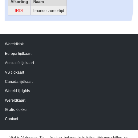
Afkorting
Naam
IRDT
Iraanse zomertijd
Wereldklok
Europa tijdkaart
Australië tijdkaart
VS tijdkaart
Canada tijdkaart
Wereld tijdgids
Wereldkaart
Gratis klokken
Contact
Wat is Afghaanse Tijd: afkorting, belangrijkste feiten, tijdsverschillen, en