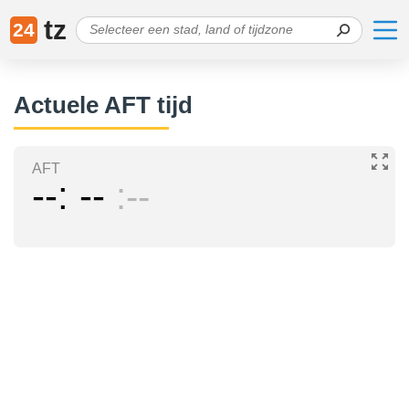
tz
24
Actuele AFT tijd
AFT
--
--
--