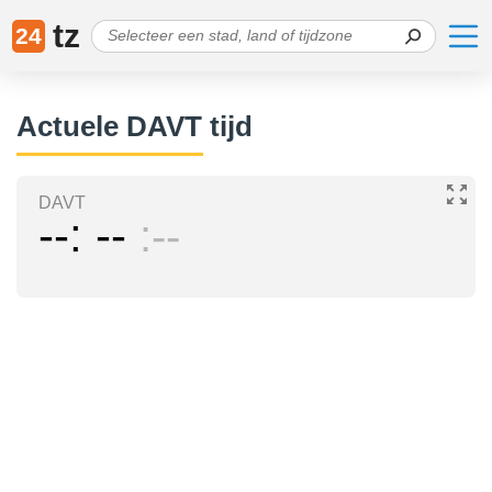
tz
24
Actuele DAVT tijd
DAVT
--
--
--