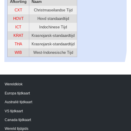
Afkorting
Naam
CXT
Christmaseilandse Tijd
HOVT
Hovd standaardtijd
ICT
Indochinese Tijd
KRAT
Krasnojarsk-standaardtijd
THA
Krasnojarsk-standaardtijd
WIB
West-Indonesische Tijd
Wereldklok
Europa tijdkaart
Australië tijdkaart
VS tijdkaart
Canada tijdkaart
Wereld tijdgids