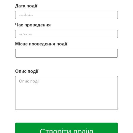
Дата події
Час проведення
Місце проведення події
Опис події
Створіти подію