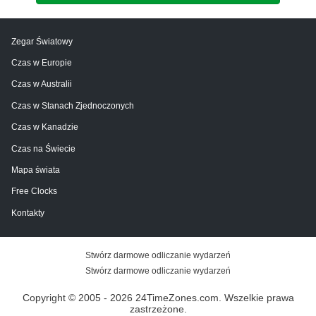
Zegar Światowy
Czas w Europie
Czas w Australii
Czas w Stanach Zjednoczonych
Czas w Kanadzie
Czas na Świecie
Mapa świata
Free Clocks
Kontakty
Stwórz darmowe odliczanie wydarzeń
Stwórz darmowe odliczanie wydarzeń
Copyright © 2005 - 2026 24TimeZones.com.
Wszelkie prawa
zastrzeżone.