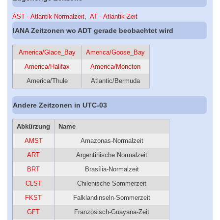
AST - Atlantik-Normalzeit
,
AT - Atlantik-Zeit
IANA Zeitzonen wo ADT gerade beobachtet wird
America/Glace_Bay
America/Goose_Bay
America/Halifax
America/Moncton
America/Thule
Atlantic/Bermuda
Andere Zeitzonen in UTC-03
Abkürzung
Name
AMST
Amazonas-Normalzeit
ART
Argentinische Normalzeit
BRT
Brasília-Normalzeit
CLST
Chilenische Sommerzeit
FKST
Falklandinseln-Sommerzeit
GFT
Französisch-Guayana-Zeit