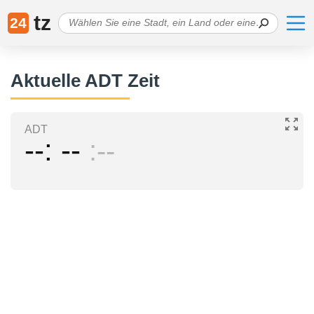
tz
24
Aktuelle ADT Zeit
ADT
--
--
--