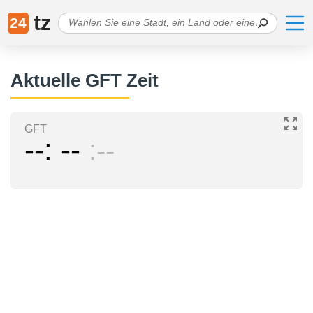
tz
24
Aktuelle GFT Zeit
GFT
--
--
--