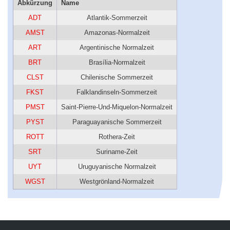
Abkürzung
Name
ADT
Atlantik-Sommerzeit
AMST
Amazonas-Normalzeit
ART
Argentinische Normalzeit
BRT
Brasília-Normalzeit
CLST
Chilenische Sommerzeit
FKST
Falklandinseln-Sommerzeit
PMST
Saint-Pierre-Und-Miquelon-Normalzeit
PYST
Paraguayanische Sommerzeit
ROTT
Rothera-Zeit
SRT
Suriname-Zeit
UYT
Uruguyanische Normalzeit
WGST
Westgrönland-Normalzeit