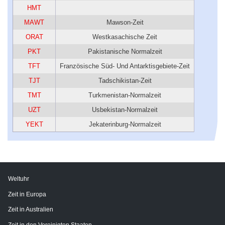
HMT
MAWT
Mawson-Zeit
ORAT
Westkasachische Zeit
PKT
Pakistanische Normalzeit
TFT
Französische Süd- Und Antarktisgebiete-Zeit
TJT
Tadschikistan-Zeit
TMT
Turkmenistan-Normalzeit
UZT
Usbekistan-Normalzeit
YEKT
Jekaterinburg-Normalzeit
Weltuhr
Zeit in Europa
Zeit in Australien
Zeit in den Vereinigten Staaten