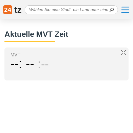
tz
24
Aktuelle MVT Zeit
MVT
--
--
--