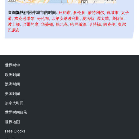
查询
隆格伊
附件城市的时间:
紐約市
,
多伦多
,
蒙特利尔
,
費城市
,
太子
港
,
杰克逊维尔
,
哥伦布
,
印第安納波利斯
,
夏洛特
,
渥太華
,
底特律
,
波士顿
,
巴爾的摩
,
华盛顿
,
魁北克
,
哈里斯堡
,
哈特福
,
阿克伦
,
奥尔
巴尼市
世界时钟
欧洲时间
澳洲时间
美国时间
加拿大时间
世界时间目录
世界地图
Free Clocks